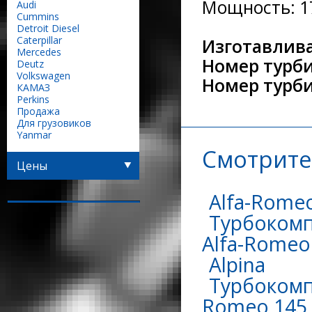
Мощность: 17
Audi
Сummins
Detroit Diesel
Caterpillar
Изготавлива
Mercedes
Номер турби
Deutz
Volkswagen
Номер турб
КАМАЗ
Perkins
Продажа
Для грузовиков
Yanmar
Смотрите
Цены
Alfa-Rome
Турбокомп
Alfa-Romeo 
Alpina
Турбокомпр
Romeo 145 