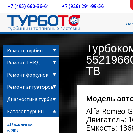
+7 (495) 660-36-61
+7 (926) 291-99-56
Гла
Турбоко
Ремонт турбин
55219660
Ремонт ТНВД
TB
Ремонт форсунок
Ремонт актуаторов
Модель авт
Диагностика турбин
Alfa-Romeo Gi
Каталог турбин
Двигатель: 1
Alfa-Romeo
Емкость: 1368
Alpina