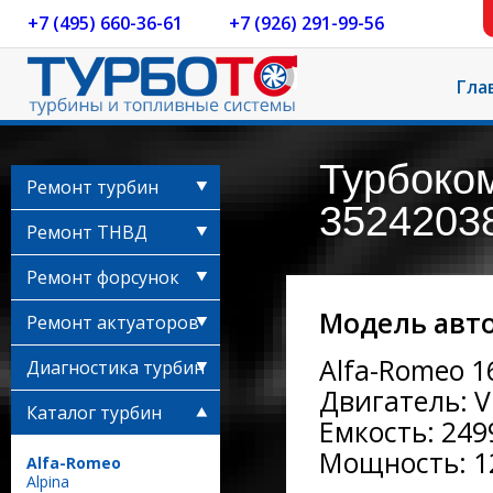
+7 (495) 660-36-61
+7 (926) 291-99-56
Гла
Турбоко
Ремонт турбин
35242038
Ремонт ТНВД
Ремонт форсунок
Модель авт
Ремонт актуаторов
Alfa-Romeo 1
Диагностика турбин
Двигатель: 
Каталог турбин
Емкость: 2499
Мощность: 12
Alfa-Romeo
Alpina