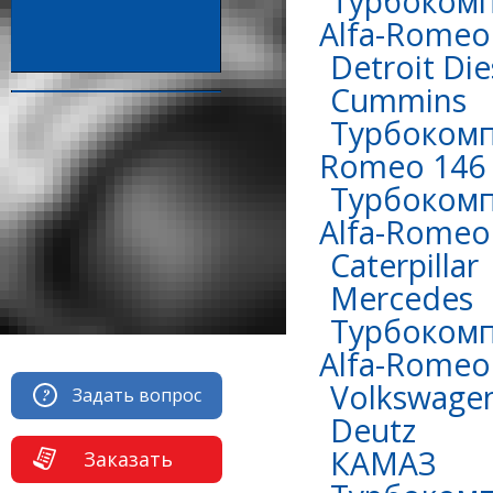
Турбокомп
Alfa-Romeo 
Detroit Die
Сummins
Турбокомпр
Romeo 146 
Турбокомп
Alfa-Romeo 
Caterpillar
Mercedes
Турбокомп
Alfa-Romeo 
Volkswage
Задать вопрос
Deutz
КАМАЗ
Заказать