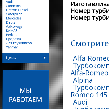
Audi
Изготавлива
Сummins
Номер турби
Detroit Diesel
Caterpillar
Номер турб
Mercedes
Deutz
Volkswagen
КАМАЗ
Perkins
Продажа
Смотрите
Для грузовиков
Yanmar
Alfa-Rome
Цены
Турбокомп
Alfa-Romeo 
Alpina
Турбокомпр
Romeo 145 
Audi