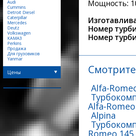
Мощность: 10
Audi
Сummins
Detroit Diesel
Caterpillar
Изготавлива
Mercedes
Номер турб
Deutz
Volkswagen
Номер турб
КАМАЗ
Perkins
Продажа
Для грузовиков
Yanmar
Смотрите
Цены
Alfa-Rome
Турбокомп
Alfa-Romeo 
Alpina
Турбокомпр
Romeo 145 