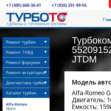
+7 (495) 660-36-61
+7 (926) 291-99-56
Гла
Турбоко
Ремонт турбин
55209152
Ремонт ТНВД
JTDM
Ремонт форсунок
Ремонт актуаторов
Модель авт
Диагностика турбин
Alfa-Romeo Gi
Каталог турбин
Двигатель: 1
Alfa-Romeo
Емкость: 1598
Alpina