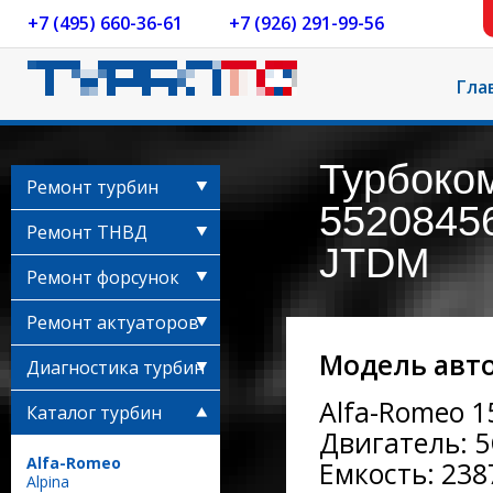
+7 (495) 660-36-61
+7 (926) 291-99-56
Гла
Турбоко
Ремонт турбин
55208456
Ремонт ТНВД
JTDM
Ремонт форсунок
Ремонт актуаторов
Модель авт
Диагностика турбин
Alfa-Romeo 1
Каталог турбин
Двигатель: 5
Alfa-Romeo
Емкость: 2387
Alpina