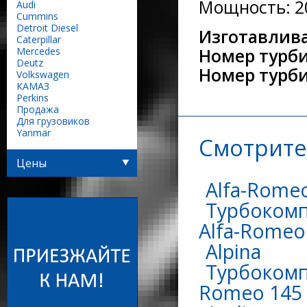
Мощность: 20
Audi
Сummins
Detroit Diesel
Изготавлива
Caterpillar
Mercedes
Номер турби
Deutz
Номер турб
Volkswagen
КАМАЗ
Perkins
Продажа
Для грузовиков
Yanmar
Смотрите
Цены
Alfa-Rome
Турбокомп
Alfa-Romeo 
Alpina
Турбокомпр
Romeo 145 