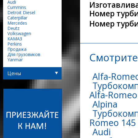
Audi
Изготавлива
Сummins
Номер турб
Detroit Diesel
Caterpillar
Номер турб
Mercedes
Deutz
Volkswagen
КАМАЗ
Perkins
Продажа
Смотрите
Для грузовиков
Yanmar
Цены
Alfa-Rome
Турбокомп
Alfa-Romeo 
Alpina
Турбокомпр
Romeo 145 
Audi