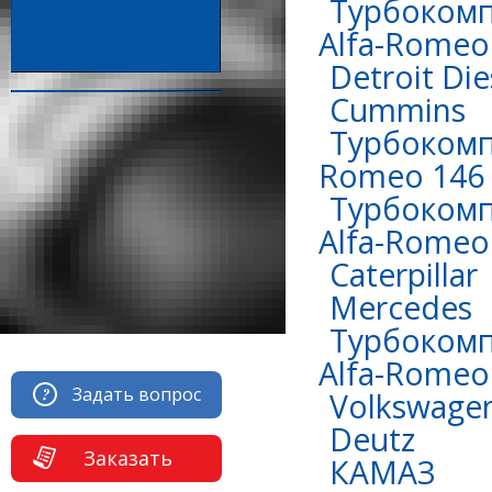
Турбокомп
Alfa-Romeo 
Detroit Die
Сummins
Турбокомпр
Romeo 146 
Турбокомп
Alfa-Romeo 
Caterpillar
Mercedes
Турбокомп
Alfa-Romeo 
Задать вопрос
Volkswage
Deutz
Заказать
КАМАЗ