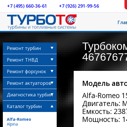
+7 (495) 660-36-61
+7 (926) 291-99-56
Гла
Турбоко
Ремонт турбин
46767677
Ремонт ТНВД
Ремонт форсунок
Модель авт
Ремонт актуаторов
Alfa-Romeo 15
Диагностика турбин
Двигатель: M
Каталог турбин
Емкость: 2387
Мощность: 14
Alfa-Romeo
Alpina