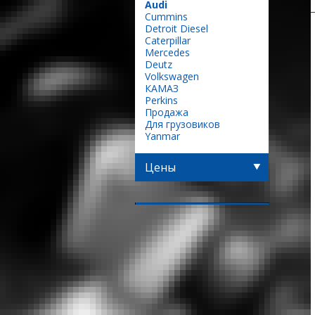
Audi
Сummins
Detroit Diesel
Caterpillar
Mercedes
Deutz
Volkswagen
КАМАЗ
Perkins
Продажа
Для грузовиков
Yanmar
Цены