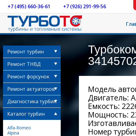
+7 (495) 660-36-61
+7 (926) 291-99-56
Гла
Турбоко
Ремонт турбин
34145702
Ремонт ТНВД
Ремонт форсунок
Модель автом
Ремонт актуаторов
Двигатель: 
Диагностика турбин
Емкость: 2226
Мощность: 23
Каталог турбин
Изготавливае
Alfa-Romeo
Номер турби
Alpina