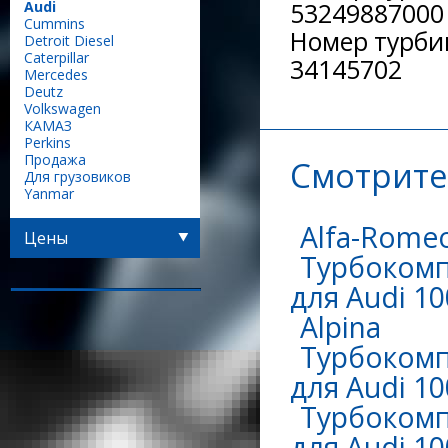
Audi
53249887000
Сummins
Номер турби
Detroit Diesel
Caterpillar
34145702
Mercedes
Deutz
Volkswagen
КАМАЗ
Perkins
Продажа
Смотрите
Для грузовиков
Yanmar
Alfa-Rome
Цены
Турбокомп
для Audi 10
Alpina
Турбокомп
для Audi 10
Турбокомп
для Audi 10