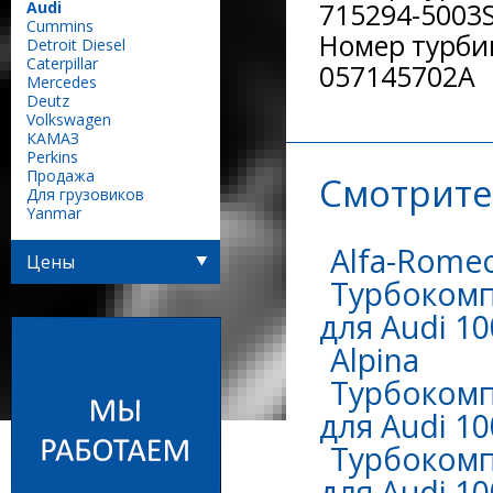
Audi
715294-5003
Сummins
Номер турби
Detroit Diesel
Caterpillar
057145702A
Mercedes
Deutz
Volkswagen
КАМАЗ
Perkins
Продажа
Смотрите
Для грузовиков
Yanmar
Alfa-Rome
Цены
Турбокомп
для Audi 10
Alpina
Турбокомп
для Audi 10
Турбокомп
для Audi 10