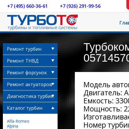
+7 (495) 660-36-61
+7 (926) 291-99-56
Гла
Турбоко
Ремонт турбин
05714570
Ремонт ТНВД
Ремонт форсунок
Модель автом
Ремонт актуаторов
Двигатель: A
Диагностика турбин
Емкость: 3300
Мощность: 22
Каталог турбин
Изготавливае
Alfa-Romeo
Номер турби
Alpina